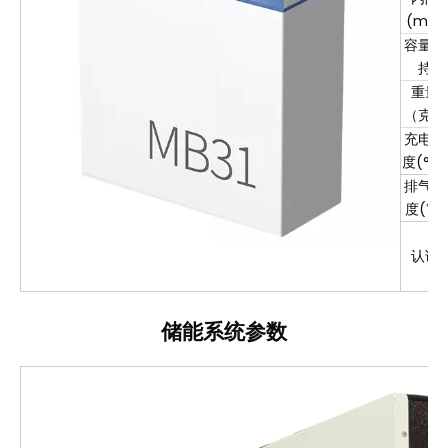
(mΩ)
容量保
持
重量
（克）
充电温
度(°C)
排气温
度(℃)
认证
储能系统参数