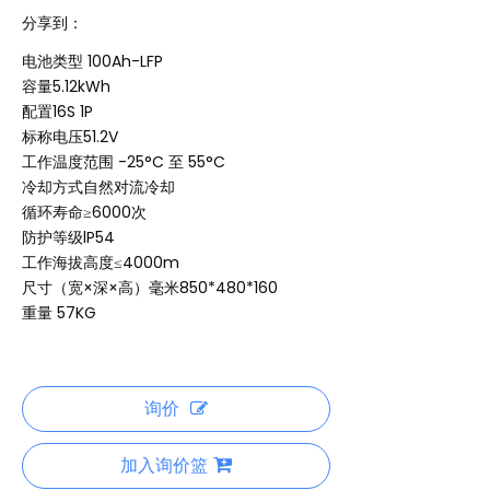
分享到：
电池类型 100Ah-LFP
容量5.12kWh
配置16S 1P
标称电压51.2V
工作温度范围 -25°C 至 55°C
冷却方式自然对流冷却
循环寿命≥6000次
防护等级lP54
工作海拔高度≤4000m
尺寸（宽×深×高）毫米850*480*160
重量 57KG
询价
加入询价篮